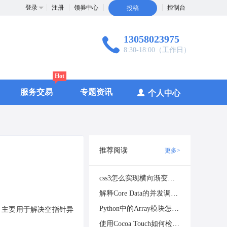
登录
注册
领券中心
控制台
投稿
13058023975
8:30-18:00（工作日）
Hot
服务交易
专题资讯
个人中心
推荐阅读
更多>
css3怎么实现横向渐变按钮
解释Core Data的并发调试技术和工具
Python中的Array模块怎么使用
nal 主要用于解决空指针异
使用Cocoa Touch如何检测和适应系统主题变化