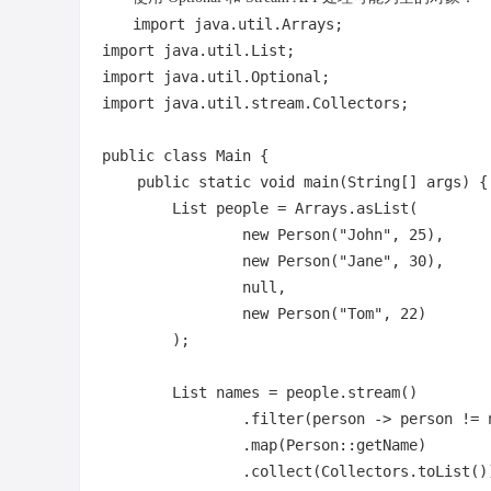
import
import
import
import
 java.util.stream.Collectors;

public
class
Main
 {

public
static
void
main
(String[] args)
 {

        List
 people = Arrays.asList(

new
Person
(
"John"
, 
25
),

new
Person
(
"Jane"
, 
30
),

null
,

new
Person
(
"Tom"
, 
22
)

        );

        List
 names = people.stream()

                .filter(person -> person != 
                .map(Person::getName)

                .collect(Collectors.toList())