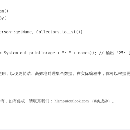
m()

y(

erson::getName, Collectors.toList())

> System.out.println(age + 
": "
 + names)); 
// 输出 "25: [
m API 结合使用，以便更简洁、高效地处理集合数据。在实际编程中，你可以
权，请联系我们： hlamps#outlook.com （#换成@）。