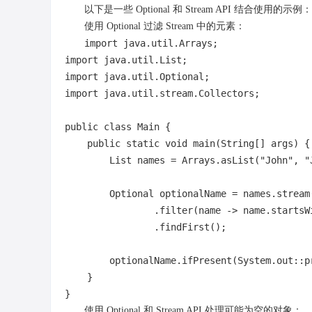
以下是一些 Optional 和 Stream API 结合使用的示例：
使用 Optional 过滤 Stream 中的元素：
import
import
import
import
 java.util.stream.Collectors;

public
class
Main
 {

public
static
void
main
(String[] args)
 {

        List
 names = Arrays.asList(
"John"
, 
"
        Optional
 optionalName = names.stream(
                .filter(name -> name.startsW
                .findFirst();

        optionalName.ifPresent(System.out::p
    }

使用 Optional 和 Stream API 处理可能为空的对象：