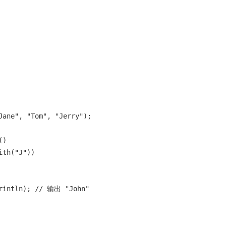
Jane"
, 
"Tom"
, 
"Jerry"
);

)

ith(
"J"
))

rintln); 
// 输出 "John"