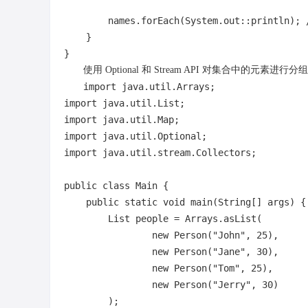
        names.forEach(System.out::println); 
    }

使用 Optional 和 Stream API 对集合中的元素进行分
import
import
import
import
import
 java.util.stream.Collectors;

public
class
Main
 {

public
static
void
main
(String[] args)
 {

        List
 people = Arrays.asList(

new
Person
(
"John"
, 
25
),

new
Person
(
"Jane"
, 
30
),

new
Person
(
"Tom"
, 
25
),

new
Person
(
"Jerry"
, 
30
)

        );
