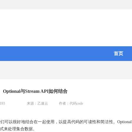
首页
Optional与Stream API如何结合
93
来源：乙速云
作者：代码code
8 引入的新特性，它们可以很好地结合在一起使用，以提高代码的可读性和简洁性。Optio
的方式来处理集合数据。