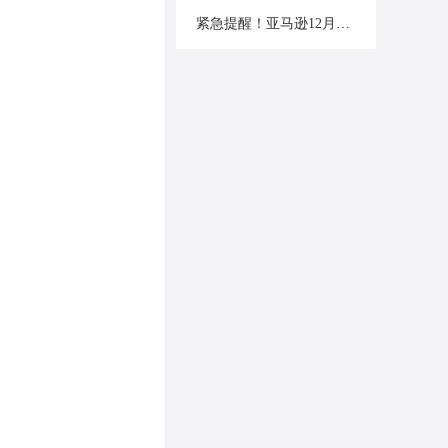
紧急提醒！亚马逊12月将迎来3项合规要求，违者面临封号风险！