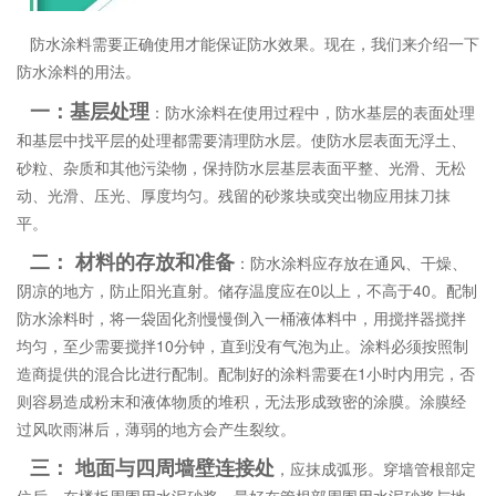
防水涂料需要正确使用才能保证防水效果。现在，我们来介绍一下
防水涂料的用法。
一：基层处理
：防水涂料在使用过程中，防水基层的表面处理
和基层中找平层的处理都需要清理防水层。使防水层表面无浮土、
砂粒、杂质和其他污染物，保持防水层基层表面平整、光滑、无松
动、光滑、压光、厚度均匀。残留的砂浆块或突出物应用抹刀抹
平。
二： 材料的存放和准备
：防水涂料应存放在通风、干燥、
阴凉的地方，防止阳光直射。储存温度应在0以上，不高于40。配制
防水涂料时，将一袋固化剂慢慢倒入一桶液体料中，用搅拌器搅拌
均匀，至少需要搅拌10分钟，直到没有气泡为止。涂料必须按照制
造商提供的混合比进行配制。配制好的涂料需要在1小时内用完，否
则容易造成粉末和液体物质的堆积，无法形成致密的涂膜。涂膜经
过风吹雨淋后，薄弱的地方会产生裂纹。
三： 地面与四周墙壁连接处
，应抹成弧形。穿墙管根部定