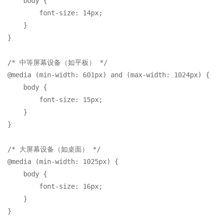
body
 {

font-size
: 
14px
;

    }

}

/* 中等屏幕设备（如平板） */
@media
 (
min-width
: 
601px
) 
and
 (
max-width
: 
1024px
) {

body
 {

font-size
: 
15px
;

    }

}

/* 大屏幕设备（如桌面） */
@media
 (
min-width
: 
1025px
) {

body
 {

font-size
: 
16px
;

    }
