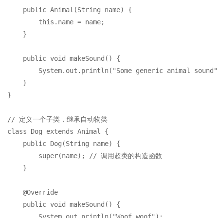
public
Animal
(String name)
 {

this
.name = name;

    }

public
void
makeSound
()
 {

        System.out.println(
"Some generic animal sound"
    }

}

// 定义一个子类，继承自动物类
class
Dog
extends
Animal
 {

public
Dog
(String name)
 {

super
(name); 
// 调用超类的构造函数
    }

@Override
public
void
makeSound
()
 {

        System.out.println(
"Woof woof"
);
